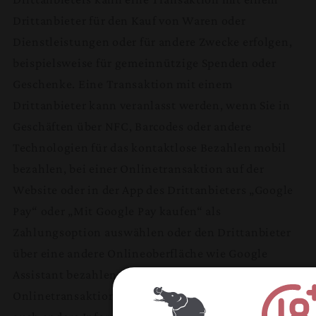
Drittanbieter für den Kauf von Waren oder
Dienstleistungen oder für andere Zwecke erfolgen,
beispielsweise für gemeinnützige Spenden oder
Geschenke. Eine Transaktion mit einem
Drittanbieter kann veranlasst werden, wenn Sie in
Geschäften über NFC, Barcodes oder andere
Technologien für das kontaktlose Bezahlen mobil
bezahlen, bei einer Onlinetransaktion auf der
Website oder in der App des Drittanbieters „Google
Pay“ oder „Mit Google Pay kaufen“ als
Zahlungsoption auswählen oder den Drittanbieter
über eine andere Onlineoberfläche wie Google
Assistant bezahlen. Wenn Sie eine
Onlinetransaktion veranlassen, kann Google Pay