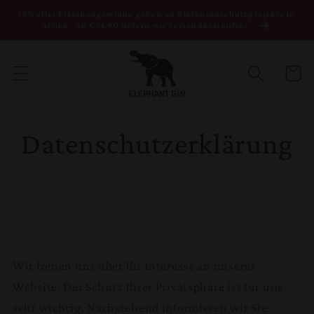
Direkt zum
15% aller Flaschengewinne gehen an Elefantenschutzprojekte in
Inhalt
Afrika . Ab €34,90 liefern wir versandkostenfrei.
Warenko
Datenschutzerklärung
Wir freuen uns über Ihr Interesse an unserer
Website. Der Schutz Ihrer Privatsphäre ist für uns
sehr wichtig. Nachstehend informieren wir Sie